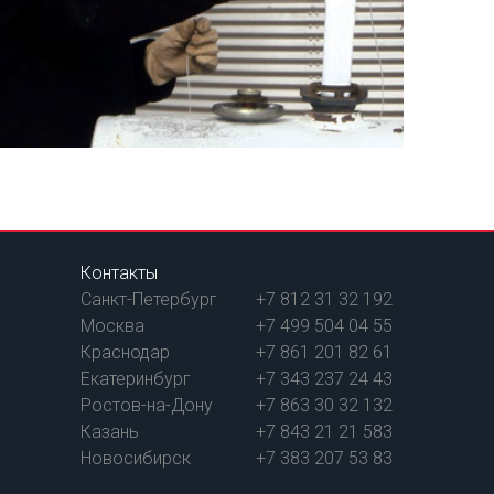
Контакты
Санкт-Петербург
+7 812 31 32 192
Москва
+7 499 504 04 55
Краснодар
+7 861 201 82 61
Екатеринбург
+7 343 237 24 43
Ростов-на-Дону
+7 863 30 32 132
Казань
+7 843 21 21 583
Новосибирск
+7 383 207 53 83