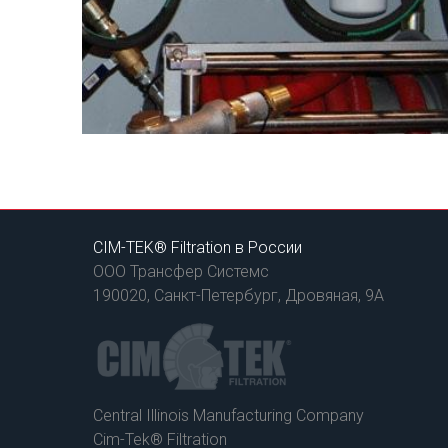
CIM-TEK® Filtration в России
ООО Трансфер Системс
190020, Санкт-Петербург, Дровяная, 9А
Central Illinois Manufacturing Company
Cim-Tek® Filtration